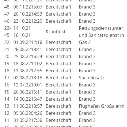
48
06.11.22
15:07
Bereitschaft
Brand 3
2019
47
26.10.22
14:53
Bereitschaft
Brand 3
46
23.10.22
12:20
Bereitschaft
Brand 3
2018
23-
14.10.21
Rettungsdienstunters
Krautfest
45
16.10.21
und Sanitätsdienst in 
2017
22
01.09.22
12:16
Bereitschaft
Gas 2
2016
21
28.08.22
18:41
Bereitschaft
Brand 3
20
25.08.22
16:24
Bereitschaft
Brand 3
2015
19
18.08.22
14:02
Bereitschaft
Brand 3
18
11.08.22
12:55
Bereitschaft
Brand 3
2014
17
02.08.22
13:16
Bereitschaft
Sucheinsatz
2013
16
12.07.22
10:01
Bereitschaft
Brand 3
15
26.06.22
16:11
Bereitschaft
Brand 3
2012
14
14.06.22
16:47
Bereitschaft
Brand 3
13
11.06.22
10:57
Bereitschaft
Flughafen Großalarm
2011
12
09.06.22
04:26
Bereitschaft
Brand 3
11
31.05.22
17:36
Bereitschaft
Brand 3
2010