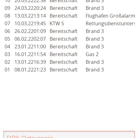
10
20.05.22
22:58
Bereitschaft
Brand 3
2009
09
24.03.22
20:24
Bereitschaft
Brand 3
08
13.03.22
13:14
Bereitschaft
Flughafen Großalarm
2008
07
10.03.22
19:45
KTW S
Rettungsdienstunters
06
26.02.22
01:09
Bereitschaft
Brand 3
2007
05
06.02.22
02:07
Bereitschaft
Brand 3
TERMINE
04
23.01.22
11:00
Bereitschaft
Brand 3
03
16.01.22
11:54
Bereitschaft
Gas 2
ANGEBOTE & KURSE
02
13.01.22
16:39
Bereitschaft
Brand 3
01
08.01.22
21:23
Bereitschaft
Brand 3
BLUTSPENDEN
KONTAKT
INTERN