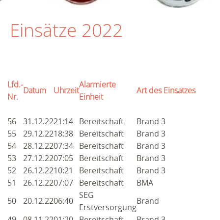
NEWS 2025
Einsätze 2022
ARCHIV
EINSÄTZE
2026
Lfd.-
Alarmierte
Datum
Uhrzeit
Art des Einsatzes
2025
Nr.
Einheit
ARCHIV
56
31.12.22
21:14
Bereitschaft
Brand 3
55
29.12.22
18:38
Bereitschaft
2024
Brand 3
54
28.12.22
07:34
Bereitschaft
Brand 3
2023
53
27.12.22
07:05
Bereitschaft
Brand 3
52
26.12.22
10:21
Bereitschaft
Brand 3
2022
51
26.12.22
07:07
Bereitschaft
BMA
SEG
2021
50
20.12.22
06:40
Brand
Erstversorgung
2020
49
08.11.22
01:20
Bereitschaft
Brand 3