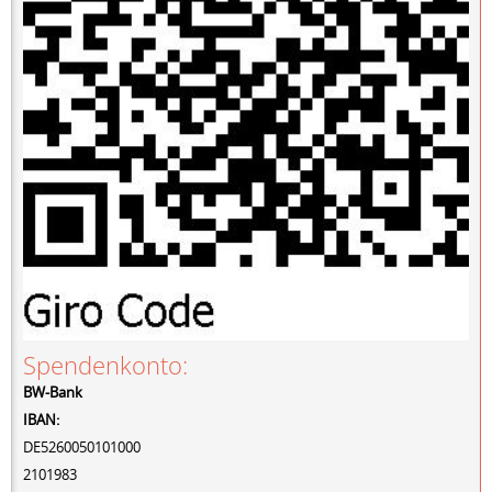
Spendenkonto:
BW-Bank
IBAN:
DE5260050101000
2101983