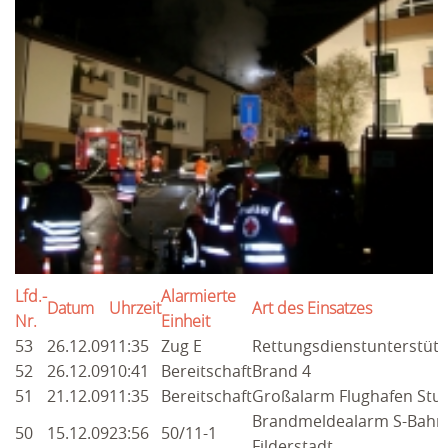
NEWS 2025
ARCHIV
EINSÄTZE
2026
2025
ARCHIV
2024
Lfd.-
Alarmierte
Datum
Uhrzeit
Art des Einsatzes
2023
Nr.
Einheit
53
26.12.09
11:35
Zug E
Rettungsdienstunterstüt
2022
52
26.12.09
10:41
Bereitschaft
Brand 4
51
21.12.09
11:35
Bereitschaft
Großalarm Flughafen Stuf
2021
Brandmeldealarm S-Bahn
50
15.12.09
23:56
50/11-1
2020
Filderstadt