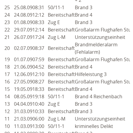
2009
25
25.08.09
08:31
50/11-1
Brand 3
24
24.08.09
12:12
Bereitschaft
Brand 4
2008
23
01.08.09
08:33
Zug E
Brand 3
22
29.07.09
12:14
Bereitschaft
Großalarm Flughafen Stuf
2007
21
26.07.09
17:24
Zug L-M
Unterstützungseinheit
Brandmelderalarm
TERMINE
20
02.07.09
08:37
Bereitschaft
(Fehlalarm)
ANGEBOTE & KURSE
19
01.07.09
07:59
Bereitschaft
Großalarm Flughafen Stuf
18
21.06.09
04:52
Bereitschaft
Brand 4
BLUTSPENDEN
17
12.06.09
12:10
Bereitschaft
Hilfeleistung 3
16
27.05.09
08:27
Bereitschaft
Großalarm Flughafen Stuf
KONTAKT
15
19.05.09
18:33
Bereitschaft
Brand 4
14
08.05.09
19:18
50/11-1
Brand 4 Reichenbach
INTERN
13
04.04.09
10:40
Zug E
Brand 3
12
31.03.09
10:33
Bereitschaft
Brand 3
11
21.03.09
06:00
Zug L-M
Unterstützungseinheit
10
11.03.09
13:00
50/11-1
kriminelles Delikt