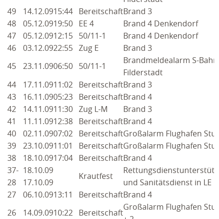
49
14.12.09
15:44
Bereitschaft
Brand 3
2019
48
05.12.09
19:50
EE 4
Brand 4 Denkendorf
47
05.12.09
12:15
50/11-1
Brand 4 Denkendorf
2018
46
03.12.09
22:55
Zug E
Brand 3
Brandmeldealarm S-Bahn
2017
45
23.11.09
06:50
50/11-1
Filderstadt
2016
44
17.11.09
11:02
Bereitschaft
Brand 3
43
16.11.09
05:23
Bereitschaft
Brand 4
2015
42
14.11.09
11:30
Zug L-M
Brand 3
41
11.11.09
12:38
Bereitschaft
Brand 4
2014
40
02.11.09
07:02
Bereitschaft
Großalarm Flughafen Stuf
2013
39
23.10.09
11:01
Bereitschaft
Großalarm Flughafen Stuf
38
18.10.09
17:04
Bereitschaft
Brand 4
2012
37-
18.10.09
Rettungsdienstunterstüt
Krautfest
28
17.10.09
und Sanitätsdienst in LE
2011
27
06.10.09
13:11
Bereitschaft
Brand 4
Großalarm Flughafen Stuf
2010
26
14.09.09
10:22
Bereitschaft
+ 2