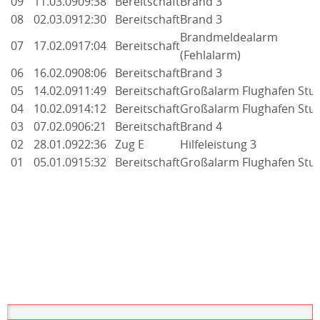
09
11.03.09
09:38
Bereitschaft
Brand 3
08
02.03.09
12:30
Bereitschaft
Brand 3
Brandmeldealarm
07
17.02.09
17:04
Bereitschaft
(Fehlalarm)
06
16.02.09
08:06
Bereitschaft
Brand 3
05
14.02.09
11:49
Bereitschaft
Großalarm Flughafen Stuf
04
10.02.09
14:12
Bereitschaft
Großalarm Flughafen Stuf
03
07.02.09
06:21
Bereitschaft
Brand 4
02
28.01.09
22:36
Zug E
Hilfeleistung 3
01
05.01.09
15:32
Bereitschaft
Großalarm Flughafen Stuf