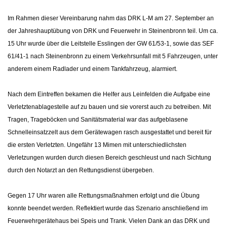
Im Rahmen dieser Vereinbarung nahm das DRK L-M am 27. September an
der Jahreshauptübung von DRK und Feuerwehr in Steinenbronn teil. Um ca.
15 Uhr wurde über die Leitstelle Esslingen der GW 61/53-1, sowie das SEF
61/41-1 nach Steinenbronn zu einem Verkehrsunfall mit 5 Fahrzeugen, unter
anderem einem Radlader und einem Tankfahrzeug, alarmiert.
Nach dem Eintreffen bekamen die Helfer aus Leinfelden die Aufgabe eine
Verletztenablagestelle auf zu bauen und sie vorerst auch zu betreiben. Mit
Tragen, Trageböcken und Sanitätsmaterial war das aufgeblasene
Schnelleinsatzzelt aus dem Gerätewagen rasch ausgestattet und bereit für
die ersten Verletzten. Ungefähr 13 Mimen mit unterschiedlichsten
Verletzungen wurden durch diesen Bereich geschleust und nach Sichtung
durch den Notarzt an den Rettungsdienst übergeben.
Gegen 17 Uhr waren alle Rettungsmaßnahmen erfolgt und die Übung
konnte beendet werden. Reflektiert wurde das Szenario anschließend im
Feuerwehrgerätehaus bei Speis und Trank. Vielen Dank an das DRK und