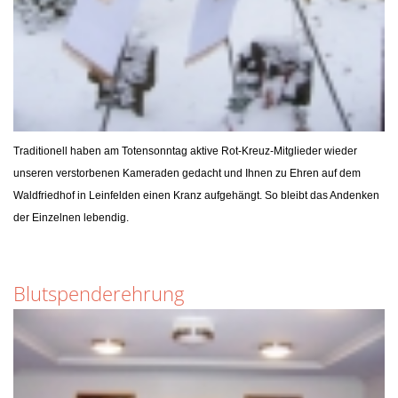
NEWS 2015
NEWS 2014
NEWS 2013
NEWS 2012
Traditionell haben am Totensonntag aktive Rot-Kreuz-Mitglieder wieder
unseren verstorbenen Kameraden gedacht und Ihnen zu Ehren auf dem
NEWS 2011
Waldfriedhof in Leinfelden einen Kranz aufgehängt. So bleibt das Andenken
der Einzelnen lebendig.
NEWS 2010
NEWS 2009
Blutspenderehrung
AKTION NACHWUCHS 2009
NEWS 2008
NEWS 2007