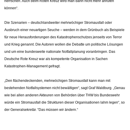
herrschen. Auch beim Roten Kreuz wird man dann nicht mehr anrufen
können“.
Die Szenarien – deutschlandweiter mehrwöchiger Stromausfall oder
Ausbruch einer neuartigen Seuche – werden in dem Grünbuch als Beispiele
für neue Herausforderungen des Katastrophenschutzes jenseits von Terror
und Krieg genannt. Die Autoren wollen die Debatte um politische Lösungen
und um eine bundesweite nationale Notfallplanung voranbringen. Das
Deutsche Rote Kreuz war als kompetente Organisation in Sachen
Katastrophen-Management gefragt.
„Den flächendeckenden, mehrwöchigen Stromausfall kann man mit
bestehenden Notfallsystemen nicht bewältigen“, sagt Graf Waldburg. „Genau
wie bei allen anderen Akteuren von Behörden über THW bis Bundeswehr
würde ein Stromausfall die Strukturen dieser Organisationen lahm legen“, so
der Generalsekretär. “Das müssen wir ändern.“