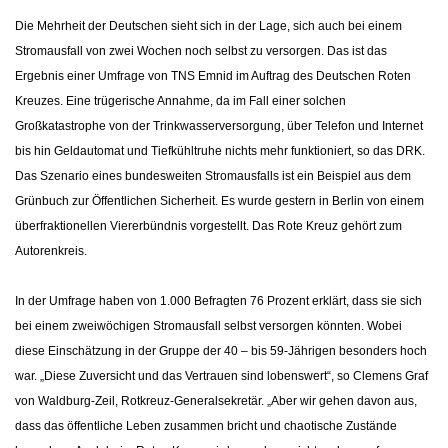
Die Mehrheit der Deutschen sieht sich in der Lage, sich auch bei einem
Stromausfall von zwei Wochen noch selbst zu versorgen. Das ist das
Ergebnis einer Umfrage von TNS Emnid im Auftrag des Deutschen Roten
Kreuzes. Eine trügerische Annahme, da im Fall einer solchen
Großkatastrophe von der Trinkwasserversorgung, über Telefon und Internet
bis hin Geldautomat und Tiefkühltruhe nichts mehr funktioniert, so das DRK.
Das Szenario eines bundesweiten Stromausfalls ist ein Beispiel aus dem
Grünbuch zur Öffentlichen Sicherheit. Es wurde gestern in Berlin von einem
überfraktionellen Viererbündnis vorgestellt. Das Rote Kreuz gehört zum
Autorenkreis.
In der Umfrage haben von 1.000 Befragten 76 Prozent erklärt, dass sie sich
bei einem zweiwöchigen Stromausfall selbst versorgen könnten. Wobei
diese Einschätzung in der Gruppe der 40 – bis 59-Jährigen besonders hoch
war. „Diese Zuversicht und das Vertrauen sind lobenswert“, so Clemens Graf
von Waldburg-Zeil, Rotkreuz-Generalsekretär. „Aber wir gehen davon aus,
dass das öffentliche Leben zusammen bricht und chaotische Zustände