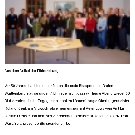
NEWS 2006
NEWS 2005
NEWS 2004
EINSÄTZE
TERMINE
ANGEBOTE & KURSE
Aus dem Artikel der Filderzeitung:
BLUTSPENDEN
Vor 50 Jahren hat hier in Leinfelden die erste Blutspende in Baden-
Württemberg statt gefunden.“ Ich freue mich, dass wir heute Abend wieder 60
Blutspendern für ihr Engagement danken können“, sagte Oberbürgermeister
KONTAKT
Roland Klenk am Mittwoch, als er gemeinsam mit Peter Löwy vom Amt für
soziale Dienste und dem stellvertretenden Bereitschaftsleiter des DRK, Ron
INTERN
Wüst, 30 anwesende Blutspender ehrte.