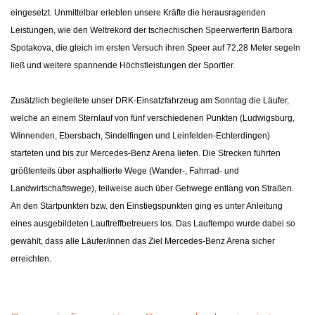
eingesetzt. Unmittelbar erlebten unsere Kräfte die herausragenden
Leistungen, wie den Weltrekord der tschechischen Speerwerferin Barbora
Spotakova, die gleich im ersten Versuch ihren Speer auf 72,28 Meter segeln
ließ und weitere spannende Höchstleistungen der Sportler.
Zusätzlich begleitete unser DRK-Einsatzfahrzeug am Sonntag die Läufer,
welche an einem Sternlauf von fünf verschiedenen Punkten (Ludwigsburg,
Winnenden, Ebersbach, Sindelfingen und Leinfelden-Echterdingen)
starteten und bis zur Mercedes-Benz Arena liefen. Die Strecken führten
größtenteils über asphaltierte Wege (Wander-, Fahrrad- und
Landwirtschaftswege), teilweise auch über Gehwege entlang von Straßen.
An den Startpunkten bzw. den Einstiegspunkten ging es unter Anleitung
eines ausgebildeten Lauftreffbetreuers los. Das Lauftempo wurde dabei so
gewählt, dass alle Läufer/innen das Ziel Mercedes-Benz Arena sicher
erreichten.