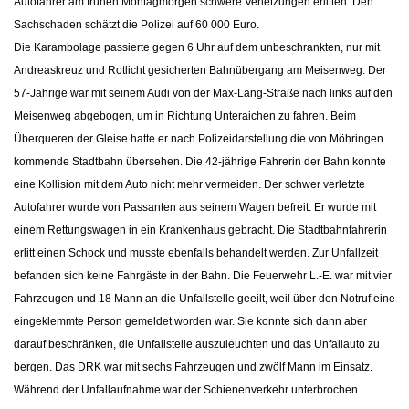
Autofahrer am frühen Montagmorgen schwere Verletzungen erlitten. Den
Sachschaden schätzt die Polizei auf 60 000 Euro.
Die Karambolage passierte gegen 6 Uhr auf dem unbeschrankten, nur mit
Andreaskreuz und Rotlicht gesicherten Bahnübergang am Meisenweg. Der
57-Jährige war mit seinem Audi von der Max-Lang-Straße nach links auf den
Meisenweg abgebogen, um in Richtung Unteraichen zu fahren. Beim
Überqueren der Gleise hatte er nach Polizeidarstellung die von Möhringen
kommende Stadtbahn übersehen. Die 42-jährige Fahrerin der Bahn konnte
eine Kollision mit dem Auto nicht mehr vermeiden. Der schwer verletzte
Autofahrer wurde von Passanten aus seinem Wagen befreit. Er wurde mit
einem Rettungswagen in ein Krankenhaus gebracht. Die Stadtbahnfahrerin
erlitt einen Schock und musste ebenfalls behandelt werden. Zur Unfallzeit
befanden sich keine Fahrgäste in der Bahn. Die Feuerwehr L.-E. war mit vier
Fahrzeugen und 18 Mann an die Unfallstelle geeilt, weil über den Notruf eine
eingeklemmte Person gemeldet worden war. Sie konnte sich dann aber
darauf beschränken, die Unfallstelle auszuleuchten und das Unfallauto zu
bergen. Das DRK war mit sechs Fahrzeugen und zwölf Mann im Einsatz.
Während der Unfallaufnahme war der Schienenverkehr unterbrochen.