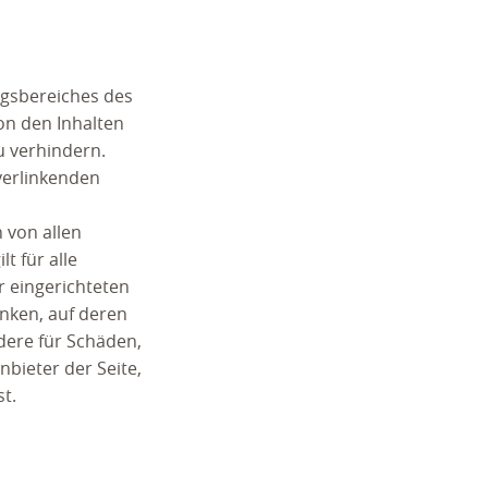
ngsbereiches des
von den Inhalten
u verhindern.
 verlinkenden
h von allen
t für alle
r eingerichteten
nken, auf deren
ndere für Schäden,
bieter der Seite,
st.