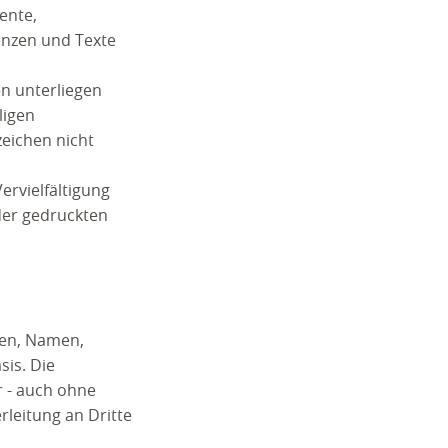
ente,
enzen und Texte
n unterliegen
ligen
zeichen nicht
Vervielfältigung
der gedruckten
sen, Namen,
sis. Die
r - auch ohne
leitung an Dritte