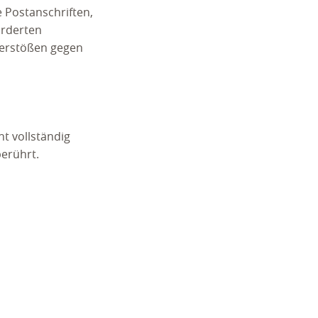
 Postanschriften,
orderten
 Verstößen gegen
t vollständig
berührt.