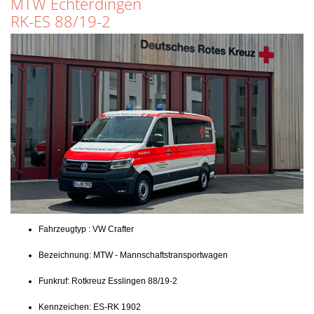
MTW Echterdingen
RK-ES 88/19-2
Fahrzeugtyp : VW Crafter
Bezeichnung: MTW - Mannschaftstransportwagen
Funkruf: Rotkreuz Esslingen 88/19-2
Kennzeichen: ES-RK 1902