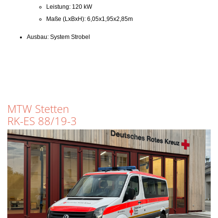
Leistung: 120 kW
Maße (LxBxH): 6,05x1,95x2,85m
Ausbau: System Strobel
MTW Stetten
RK-ES 88/19-3