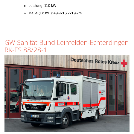
Leistung: 110 kW
Maße (LxBxH): 4,49x1,72x1,42m
GW Sanität Bund Leinfelden-Echterdingen
RK-ES 88/28-1