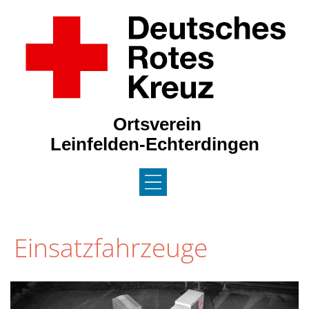
Ortsverein
Leinfelden-Echterdingen
DAS DRK / JRK
Einsatzfahrzeuge
GEMEINSCHAFTEN
BEREITSCHAFT