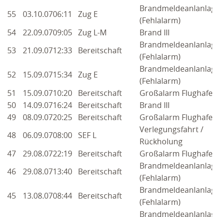
Brandmeldeanlanlag
55
03.10.07
06:11
Zug E
(Fehlalarm)
54
22.09.07
09:05
Zug L-M
Brand III
Brandmeldeanlanlag
53
21.09.07
12:33
Bereitschaft
(Fehlalarm)
Brandmeldeanlanlag
52
15.09.07
15:34
Zug E
(Fehlalarm)
51
15.09.07
10:20
Bereitschaft
Großalarm Flughafen
50
14.09.07
16:24
Bereitschaft
Brand III
49
08.09.07
20:25
Bereitschaft
Großalarm Flughafen
Verlegungsfahrt /
48
06.09.07
08:00
SEF L
Rückholung
47
29.08.07
22:19
Bereitschaft
Großalarm Flughafen
Brandmeldeanlanlag
46
29.08.07
13:40
Bereitschaft
(Fehlalarm)
Brandmeldeanlanlag
45
13.08.07
08:44
Bereitschaft
(Fehlalarm)
Brandmeldeanlanlag