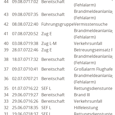
44
09.08.07
17:02
Bereitschaft
(Fehlalarm)
Brandmeldeanlanlag
43
09.08.07
07:35
Bereitschaft
(Fehlalarm)
42
08.08.07
22:40
Führungsgruppe
Vermisstensuche
Brandmeldeanlanlag
41
07.08.07
20:52
Zug E
(Fehlalarm)
40
03.08.07
19:38
Zug L-M
Verkehrsunfall
39
28.07.07
22:46
Zug E
Betreuungseinsatz F
Brandmeldeanlanlag
38
18.07.07
17:32
Bereitschaft
(Fehlalarm)
37
09.07.07
10:41
Bereitschaft
Großalarm Flughafen
Brandmeldeanlanlag
36
02.07.07
07:21
Bereitschaft
(Fehlalarm)
35
01.07.07
16:22
SEF L
Rettungsdienstunter
34
29.06.07
19:27
Bereitschaft
Brand III
33
29.06.07
16:26
Bereitschaft
Verkehrsunfall
32
25.06.07
18:35
SEF L
Hilfeleistung
31
19.06.07
18:37
SEF L
Rettungsdienstunter