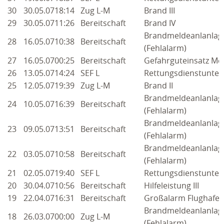
30
30.05.07
18:14
Zug L-M
Brand III
29
30.05.07
11:26
Bereitschaft
Brand IV
Brandmeldeanlanlag
28
16.05.07
10:38
Bereitschaft
(Fehlalarm)
27
16.05.07
00:25
Bereitschaft
Gefahrguteinsatz Me
26
13.05.07
14:24
SEF L
Rettungsdienstunter
25
12.05.07
19:39
Zug L-M
Brand II
Brandmeldeanlanlag
24
10.05.07
16:39
Bereitschaft
(Fehlalarm)
Brandmeldeanlanlag
23
09.05.07
13:51
Bereitschaft
(Fehlalarm)
Brandmeldeanlanlag
22
03.05.07
10:58
Bereitschaft
(Fehlalarm)
21
02.05.07
19:40
SEF L
Rettungsdienstunter
20
30.04.07
10:56
Bereitschaft
Hilfeleistung III
19
22.04.07
16:31
Bereitschaft
Großalarm Flughafen
Brandmeldeanlanlag
18
26.03.07
00:00
Zug L-M
(Fehlalarm)