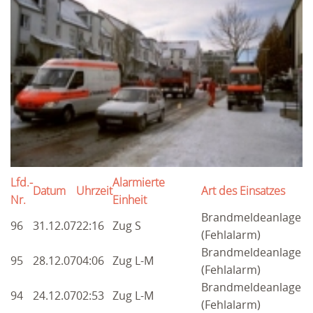
NEWS 2025
ARCHIV
EINSÄTZE
2026
2025
ARCHIV
Lfd.-
Alarmierte
2024
Datum
Uhrzeit
Art des Einsatzes
Nr.
Einheit
Brandmeldeanlage
2023
96
31.12.07
22:16
Zug S
(Fehlalarm)
2022
Brandmeldeanlage
95
28.12.07
04:06
Zug L-M
(Fehlalarm)
2021
Brandmeldeanlage
94
24.12.07
02:53
Zug L-M
(Fehlalarm)
2020