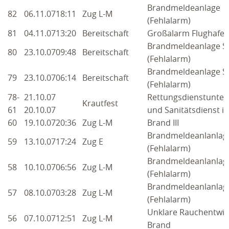
Brandmeldeanlage
2009
82
06.11.07
18:11
Zug L-M
(Fehlalarm)
2008
81
04.11.07
13:20
Bereitschaft
Großalarm Flughafen
Brandmeldeanlage S
80
23.10.07
09:48
Bereitschaft
2007
(Fehlalarm)
Brandmeldeanlage S
TERMINE
79
23.10.07
06:14
Bereitschaft
(Fehlalarm)
78-
21.10.07
Rettungsdienstunter
ANGEBOTE & KURSE
Krautfest
61
20.10.07
und Sanitätsdienst in
60
19.10.07
20:36
Zug L-M
Brand III
BLUTSPENDEN
Brandmeldeanlanlag
59
13.10.07
17:24
Zug E
(Fehlalarm)
KONTAKT
Brandmeldeanlanlag
58
10.10.07
06:56
Zug L-M
(Fehlalarm)
INTERN
Brandmeldeanlanlag
57
08.10.07
03:28
Zug L-M
(Fehlalarm)
Unklare Rauchentwic
56
07.10.07
12:51
Zug L-M
Brand