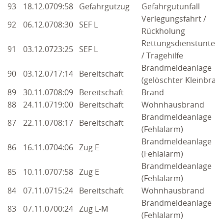
93
18.12.07
09:58
Gefahrgutzug
Gefahrgutunfall
Verlegungsfahrt /
2019
92
06.12.07
08:30
SEF L
Rückholung
2018
Rettungsdienstunter
91
03.12.07
23:25
SEF L
/ Tragehilfe
2017
Brandmeldeanlage
90
03.12.07
17:14
Bereitschaft
(gelöschter Kleinbra
2016
89
30.11.07
08:09
Bereitschaft
Brand
2015
88
24.11.07
19:00
Bereitschaft
Wohnhausbrand
Brandmeldeanlage
87
22.11.07
08:17
Bereitschaft
2014
(Fehlalarm)
Brandmeldeanlage
2013
86
16.11.07
04:06
Zug E
(Fehlalarm)
Brandmeldeanlage
2012
85
10.11.07
07:58
Zug E
(Fehlalarm)
2011
84
07.11.07
15:24
Bereitschaft
Wohnhausbrand
Brandmeldeanlage
83
07.11.07
00:24
Zug L-M
2010
(Fehlalarm)