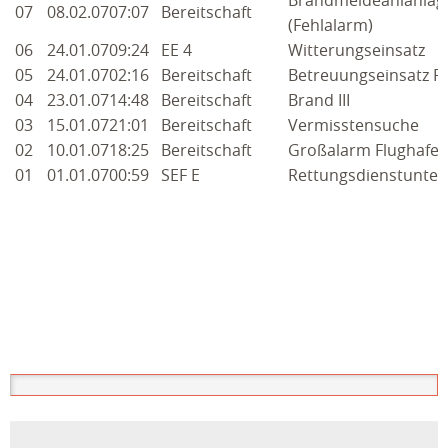
07
08.02.07
07:07
Bereitschaft
(Fehlalarm)
06
24.01.07
09:24
EE 4
Witterungseinsatz
05
24.01.07
02:16
Bereitschaft
Betreuungseinsatz F
04
23.01.07
14:48
Bereitschaft
Brand III
03
15.01.07
21:01
Bereitschaft
Vermisstensuche
02
10.01.07
18:25
Bereitschaft
Großalarm Flughafen
01
01.01.07
00:59
SEF E
Rettungsdienstunter