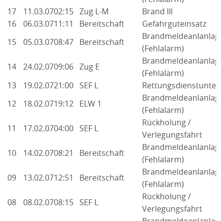
17
11.03.07
02:15
Zug L-M
Brand III
16
06.03.07
11:11
Bereitschaft
Gefahrguteinsatz
Brandmeldeanlanlag
15
05.03.07
08:47
Bereitschaft
(Fehlalarm)
Brandmeldeanlanlag
14
24.02.07
09:06
Zug E
(Fehlalarm)
13
19.02.07
21:00
SEF L
Rettungsdienstunter
Brandmeldeanlanlag
12
18.02.07
19:12
ELW 1
(Fehlalarm)
Rückholung /
11
17.02.07
04:00
SEF L
Verlegungsfahrt
Brandmeldeanlanlag
10
14.02.07
08:21
Bereitschaft
(Fehlalarm)
Brandmeldeanlanlag
09
13.02.07
12:51
Bereitschaft
(Fehlalarm)
Rückholung /
08
08.02.07
08:15
SEF L
Verlegungsfahrt
Brandmeldeanlanlag